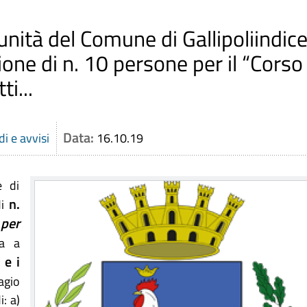
ità del Comune di Gallipoliindic
ione di n. 10 persone per il “Corso
i...
Data:
i e avvisi
16.10.19
e di
n.
di
 per
ta a
 e i
agio
: a)