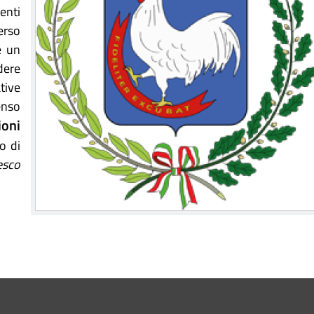
enti
erso
e un
dere
tive
enso
ioni
o di
esco