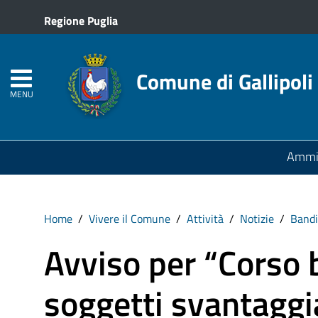
Regione Puglia
Comune di Gallipoli
MENU
Ammin
Home
Vivere il Comune
Attività
Notizie
Bandi
Avviso per “Corso b
soggetti svantaggi