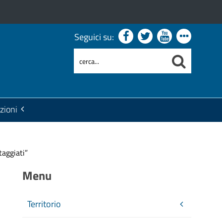
Seguici su:
zioni
taggiati”
Menu
Territorio