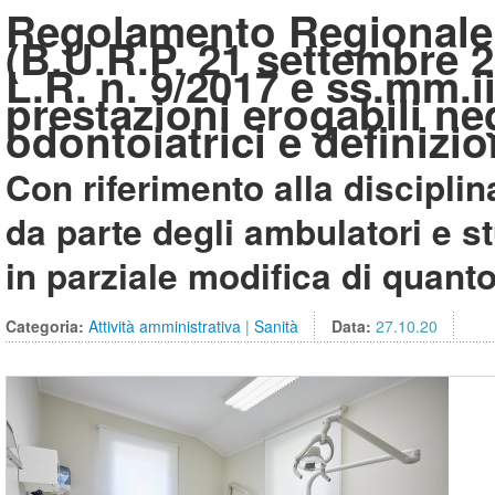
Regolamento Regionale n
(B.U.R.P. 21 settembre 2
L.R. n. 9/2017 e ss.mm.i
prestazioni erogabili ne
odontoiatrici e definizion
Con riferimento alla disciplina
da parte degli ambulatori e s
in parziale modifica di quanto
Categoria:
Attività amministrativa
|
Sanità
Data:
27.10.20