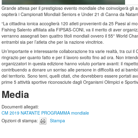
Grande attesa per il prestigioso evento mondiale che coinvolgerà gli app
ospiterà i Campionati Mondiali Seniors e Under 21 di Canna da Natan
“La cittadina ionica accoglierà 120 atleti provenienti da 25 Paesi al 
Fishing Salento affiliata alla FIPSAS-CONI, va il merito di aver organi
verranno assegnati ben quattro titoli mondiali ovvero il 55° World C
entrambi sia per l’atleta che per la nazione vincitrice.
Un’importante e interessante collaborazione tra varie realtà, tra cui il
ringrazio per quanto fatto e per il lavoro svolto fino ad ora. Non inte
organizzatori in questa edizione hanno voluto portare avanti: il rispetto
contribuendo a donare un sorriso alle persone in difficoltà ed ai bambini
del territorio. Sono temi, quelli citati, che dovrebbero essere portati a
prime 5 attività sportive riconosciute dagli Organismi Olimpici e Sportiv
Media
Documenti allegati
:
CM 2019 NATANTE PROGRAMMA mondiale
Opzioni di stampa
:
Stampa