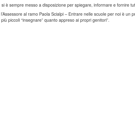
e si è sempre messo a disposizione per spiegare, informare e fornire tutti 
 l’Assessore al ramo Paola Scialpi – Entrare nelle scuole per noi è un pr
 più piccoli “insegnare” quanto appreso ai propri genitori”.