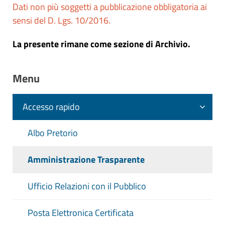
Dati non più soggetti a pubblicazione obbligatoria ai
Riferimenti normativi:
D. Lgs. 14 Marzo
sensi del D. Lgs. 10/2016.
2013 n. 33 - Art. 20, c. 3 - Obblighi di
pubblicazione dei dati relativi alla
La presente rimane come sezione di Archivio.
valutazione della performance e alla
distribuzione dei premi al personale
Menu
Accesso rapido
Albo Pretorio
Amministrazione Trasparente
Ufficio Relazioni con il Pubblico
Posta Elettronica Certificata