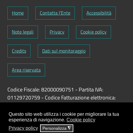
Home
Contatta l'Ente
Accessibilità
Note legali
Privacy
Cookie policy
Credits
Dati sul monitoraggio
Area riservata
Codice Fiscale: 82000090751
-
Partita IVA:
01129720759
-
Codice Fatturazione elettronica:
UFY1HC
Responsabile gestione sito e aggiornamento
Questo sito web utilizza i cookie per migliorare la tua
esperienza di navigazione.
Cookie policy
contenuti:
Antonio Scrimitore
Privacy policy
Personalizza
◮