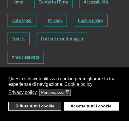
Home
Contatta l'Ente
Accessibilità
Note legali
Privacy
Cookie policy
Credits
Dati sul monitoraggio
Area riservata
Codice Fiscale: 82000090751
-
Partita IVA:
Questo sito web utilizza i cookie per migliorare la tua
01129720759
-
Codice Fatturazione elettronica:
esperienza di navigazione.
Cookie policy
UFY1HC
Privacy policy
Personalizza
◮
Responsabile gestione sito e aggiornamento
contenuti:
Antonio Scrimitore
Rifiuta tutti i cookie
Accetta tutti i cookie
ClioCom
© copyright 2018 - 2026 - Clio S.r.l. Lecce -