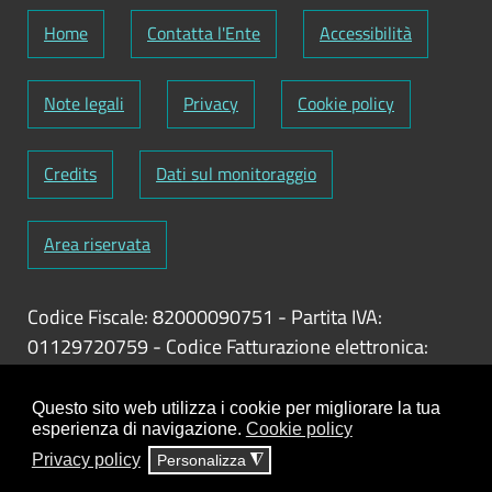
Home
Contatta l'Ente
Accessibilità
Note legali
Privacy
Cookie policy
Credits
Dati sul monitoraggio
Area riservata
Codice Fiscale: 82000090751
-
Partita IVA:
01129720759
-
Codice Fatturazione elettronica:
UFY1HC
Responsabile gestione sito e aggiornamento
Questo sito web utilizza i cookie per migliorare la tua
esperienza di navigazione.
Cookie policy
contenuti:
Antonio Scrimitore
Privacy policy
Personalizza
◮