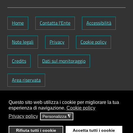
Home
Contatta l'Ente
Accessibilità
Note legali
Privacy
Cookie policy
Credits
Dati sul monitoraggio
Area riservata
Codice Fiscale: 82000090751
-
Partita IVA:
Questo sito web utilizza i cookie per migliorare la tua
01129720759
-
Codice Fatturazione elettronica:
esperienza di navigazione.
Cookie policy
UFY1HC
Privacy policy
Personalizza
◮
Responsabile gestione sito e aggiornamento
contenuti:
Antonio Scrimitore
Rifiuta tutti i cookie
Accetta tutti i cookie