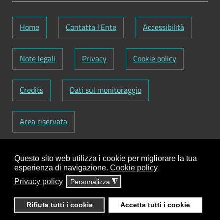
Home
Contatta l'Ente
Accessibilità
Note legali
Privacy
Cookie policy
Credits
Dati sul monitoraggio
Area riservata
Codice Fiscale: 82000090751
-
Partita IVA:
Questo sito web utilizza i cookie per migliorare la tua
01129720759
-
Codice Fatturazione elettronica:
esperienza di navigazione.
Cookie policy
UFY1HC
Privacy policy
Personalizza
◮
Responsabile gestione sito e aggiornamento
contenuti:
Antonio Scrimitore
Rifiuta tutti i cookie
Accetta tutti i cookie