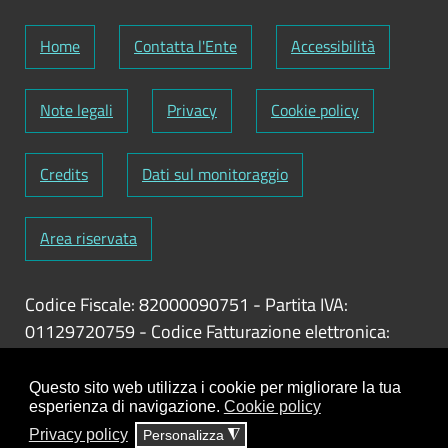
Home
Contatta l'Ente
Accessibilità
Note legali
Privacy
Cookie policy
Credits
Dati sul monitoraggio
Area riservata
Codice Fiscale: 82000090751
-
Partita IVA:
01129720759
-
Codice Fatturazione elettronica:
UFY1HC
Responsabile gestione sito e aggiornamento
Questo sito web utilizza i cookie per migliorare la tua
esperienza di navigazione.
Cookie policy
contenuti:
Antonio Scrimitore
Privacy policy
Personalizza
◮