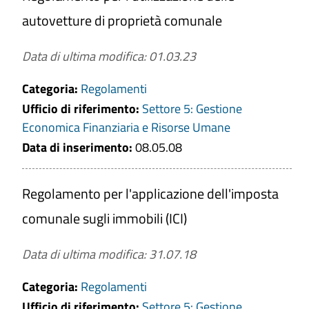
autovetture di proprietà comunale
Data di ultima modifica: 01.03.23
Titolo
Categoria:
Regolamenti
Ufficio di riferimento:
Settore 5: Gestione
Anno di riferimento
Economica Finanziaria e Risorse Umane
Data di inserimento:
08.05.08
CERCA
Regolamento per l'applicazione dell'imposta
comunale sugli immobili (ICI)
PULISCI
Data di ultima modifica: 31.07.18
Categoria:
Regolamenti
Ufficio di riferimento:
Settore 5: Gestione