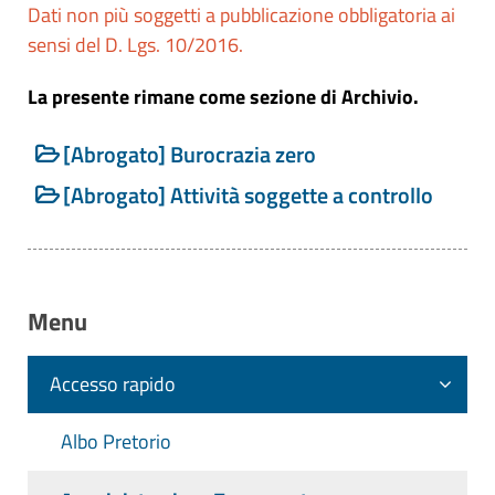
Dati non più soggetti a pubblicazione obbligatoria ai
Riferimenti normativi:
D.L. 21 giugno
sensi del D. Lgs. 10/2016.
2013, n. 69 - Art. 37, c. 3, c. 3-bis - Zone
a burocrazia zero
La presente rimane come sezione di Archivio.
[Abrogato] Burocrazia zero
[Abrogato] Attività soggette a controllo
Menu
Accesso rapido
Albo Pretorio