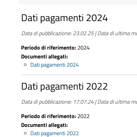
Dati pagamenti 2024
Riferimenti normativi
: D. Lgs. 14 Marzo 2013
risorse pubbliche
Data di pubblicazione: 23.02.25
|
Data di ultima mo
Contenuti dell'obbligo
: Dati sui propri paga
all'ambito temporale di riferimento e ai benef
Periodo di riferimento:
2024
Aggiornamento
: Trimestrale (in fase di pri
Documenti allegati:
Dati pagamenti 2024
Dati pagamenti 2022
Data di pubblicazione: 17.07.24
|
Data di ultima mo
Periodo di riferimento:
2022
Documenti allegati:
Dati pagamenti 2022