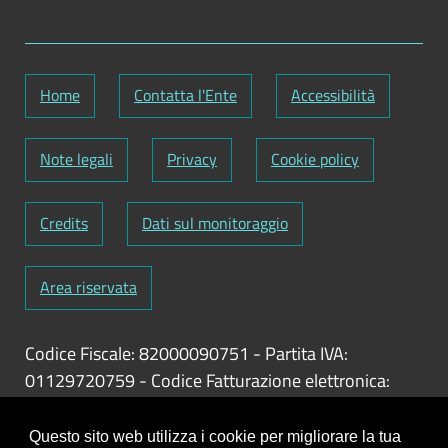
dell'ente)
Collegamento con i siti istituzionali
degli enti pubblici vigilati
Home
Contatta l'Ente
Accessibilità
Aggiornamento
: Annuale (art. 22, c. 1,
d.lgs. n. 33/2013), tranne che per la
Note legali
Privacy
Cookie policy
Dichiarazione sulla insussistenza di una
delle cause di inconferibilità, il cui
aggiornamento è Tempestivo (art. 20, c. 1,
Credits
Dati sul monitoraggio
d.lgs. n. 39/2013)
Area riservata
Codice Fiscale: 82000090751
-
Partita IVA:
01129720759
-
Codice Fatturazione elettronica:
UFY1HC
Responsabile gestione sito e aggiornamento
Questo sito web utilizza i cookie per migliorare la tua