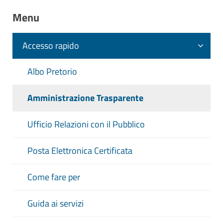
Riferimenti normativi:
Menu
D. Lgs. 8 aprile 2013 n. 39 Art. 20, c. 3
- Dichiarazione sulla insussistenza di
Accesso rapido
cause di inconferibilità o
incompatibilità
Albo Pretorio
D. Lgs. 14 Marzo 2013 n. 33 Art. 22,
c. 1 lett. a), c. 2, c. 3 - Obblighi di
Amministrazione Trasparente
pubblicazione dei dati relativi agli enti
Ufficio Relazioni con il Pubblico
pubblici vigilati, e agli enti di diritto
privato in controllo pubblico, nonché
Posta Elettronica Certificata
alle partecipazioni in società di diritto
privato
Come fare per
Contenuti dell'obbligo
:
Elenco degli enti pubblici, comunque
Guida ai servizi
denominati, istituiti, vigilati e