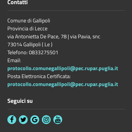
Contatti
negli organi di governo e trattamento
economico complessivo a ciascuno di
essi spettante (con l'esclusione dei
Comune di Gallipoli
rimborsi per vitto e alloggio), risultati
Provincia di
Lecce
di bilancio degli ultimi tre esercizi
via Antonietta De Pace, 78 | via Pavia, snc
finanziari, incarichi di amministratore
73014
Gallipoli
(
Le
)
dell'ente e relativo trattamento
Telefono: 0833275501
economico complessivo (con
Email:
l'esclusione dei rimborsi per vitto e
protocollo.comunegallipoli@pec.rupar.puglia.it
alloggio)
Posta Elettronica Certificata:
Dichiarazione sulla insussistenza di
protocollo.comunegallipoli@pec.rupar.puglia.it
una delle cause di inconferibilità
dell'incarico (link al sito dell'ente)
Seguici su
Dichiarazione sulla insussistenza di
una delle cause di incompatibilità al
conferimento dell'incarico (link al sito