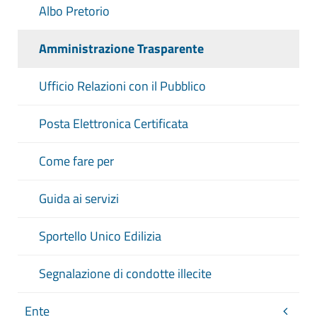
Albo Pretorio
bancario o postale, ovvero gli
identificativi del conto corrente postale
Amministrazione Trasparente
sul quale i soggetti versanti possono
effettuare i pagamenti mediante
Ufficio Relazioni con il Pubblico
bollettino postale, nonchè i codici
identificativi del pagamento da indicare
Posta Elettronica Certificata
obbligatoriamente per il versamento
Aggiornamento
: Tempestivo (ex art. 8,
Come fare per
d.lgs. n. 33/2013).
Guida ai servizi
Sportello Unico Edilizia
Segnalazione di condotte illecite
Ente