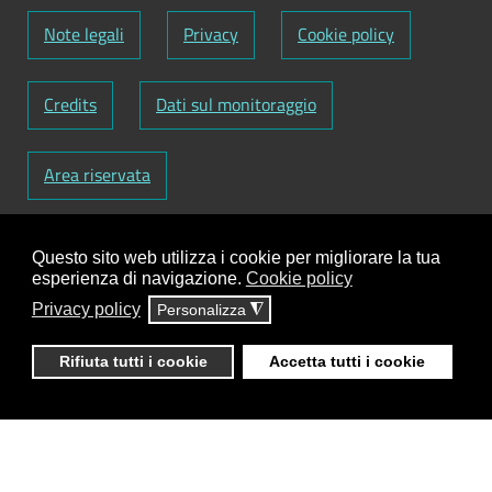
Note legali
Privacy
Cookie policy
Credits
Dati sul monitoraggio
Area riservata
Codice Fiscale: 82000090751
-
Partita IVA:
Questo sito web utilizza i cookie per migliorare la tua
01129720759
-
Codice Fatturazione elettronica:
esperienza di navigazione.
Cookie policy
UFY1HC
Privacy policy
Personalizza
◮
Responsabile gestione sito e aggiornamento
contenuti:
Antonio Scrimitore
Rifiuta tutti i cookie
Accetta tutti i cookie
ClioCom
© copyright 2018 - 2026 - Clio S.r.l. Lecce -
Tutti i diritti riservati