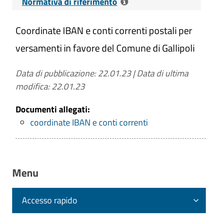
Normativa di riferimento
Coordinate IBAN e conti correnti postali per
Riferimenti normativi:
D. Lgs. 14 Marzo 2013 n. 33 Art. 36 -
versamenti in favore del Comune di Gallipoli
Pubblicazione delle informazioni
necessarie per l'effettuazione di
Data di pubblicazione: 22.01.23
|
Data di ultima
pagamenti informatici
modifica: 22.01.23
D.Lgs. n. 82/2005 Art. 5, c. 1 -
Documenti allegati:
Effettuazione di pagamenti con
coordinate IBAN e conti correnti
modalità informatiche
Contenuti dell'obbligo
: Nelle richieste di
pagamento: i codici IBAN identificativi del
Menu
conto di pagamento, ovvero di
imputazione del versamento in Tesoreria,
Accesso rapido
tramite i quali i soggetti versanti possono
effettuare i pagamenti mediante bonifico