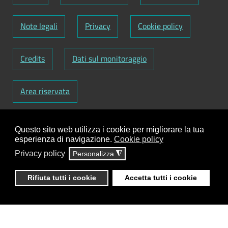
Note legali
Privacy
Cookie policy
Credits
Dati sul monitoraggio
Area riservata
Codice Fiscale: 82000090751
-
Partita IVA:
Questo sito web utilizza i cookie per migliorare la tua
01129720759
-
Codice Fatturazione elettronica:
esperienza di navigazione.
Cookie policy
UFY1HC
Privacy policy
Personalizza
◮
Responsabile gestione sito e aggiornamento
contenuti:
Antonio Scrimitore
Rifiuta tutti i cookie
Accetta tutti i cookie
ClioCom
© copyright 2018 - 2026 - Clio S.r.l. Lecce -
Tutti i diritti riservati