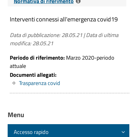
Normativa di riferimento
Interventi connessi all'emergenza covid19
Riferimenti normativi:
D. Lgs. 14 Marzo
2013 n. 33 - Art. 42, c. 1, lett. a), b), c) -
Data di pubblicazione: 28.05.21
Obblighi di pubblicazione concernenti gli
|
Data di ultima
modifica: 28.05.21
interventi straordinari e di emergenza che
comportano deroghe alla legislazione
Periodo di riferimento:
Marzo 2020-periodo
vigente.
attuale
Contenuti dell'obbligo
:
Documenti allegati:
Provvedimenti adottati concernenti
Trasparenza covid
gli interventi straordinari e di
emergenza che comportano deroghe
alla legislazione vigente, con
Menu
l'indicazione espressa delle norme di
legge eventualmente derogate e dei
motivi della deroga, nonché con
Accesso rapido