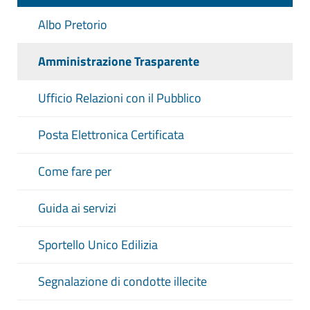
l'indicazione di eventuali atti
amministrativi o giurisdizionali
Albo Pretorio
intervenuti
Amministrazione Trasparente
Termini temporali eventualmente
fissati per l'esercizio dei poteri di
Ufficio Relazioni con il Pubblico
adozione dei provvedimenti
straordinari
Posta Elettronica Certificata
Costo previsto degli interventi e costo
effettivo sostenuto
Come fare per
dall'amministrazione
Guida ai servizi
Aggiornamento
: Tempestivo (ex art. 8,
d.lgs. n. 33/2013)
Sportello Unico Edilizia
Segnalazione di condotte illecite