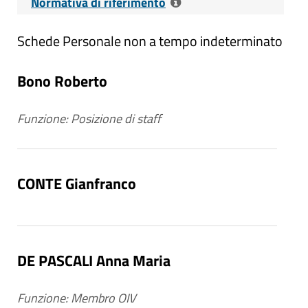
Normativa di riferimento
Schede Personale non a tempo indeterminato
Riferimenti normativi:
D. Lgs. 14 Marzo
2013 n. 33 - Art. 17, c. 1, c. 2 - Obblighi di
pubblicazione dei dati relativi al personale
Bono Roberto
non a tempo indeterminato
Funzione: Posizione di staff
Contenuti dell'obbligo
:
Personale con rapporto di lavoro non
a tempo indeterminato, ivi compreso
CONTE Gianfranco
il personale assegnato agli uffici di
diretta collaborazione con gli organi
di indirizzo politico;
Costo complessivo del personale con
DE PASCALI Anna Maria
rapporto di lavoro non a tempo
indeterminato, con particolare
Funzione: Membro OIV
riguardo al personale assegnato agli