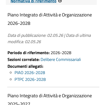
Normativa di riferimento
Piano Integrato di Attività e Organizzazione
Riferimenti normativi
: articolo 6 del
decreto legge n. 80 del 9 giugno 2021
2026-2028
"Misure urgenti per il rafforzamento della
capacità amministrativa delle pubbliche
Data di pubblicazione: 02.05.26
|
Data di ultima
amministrazioni funzionale all’attuazione
modifica: 02.05.26
del Piano nazionale di ripresa e resilienza
(PNRR) e per l’efficienza della giustizia";
Periodo di riferimento:
2026-2028
Sezioni correlate:
Delibere Commissariali
Contenuti dell'obbligo
: le
Documenti allegati:
amministrazioni con più di 50 dipendenti
PIAO 2026-2028
(esclusi gli istituti scolastici)
PTPC 2026-2028
accorperanno, in quest’unico atto, tutta la
programmazione, finora inserita in piani
differenti, e relativa a: gestione delle
Piano Integrato di Attività e Organizzazione
risorse umane, organizzazione dei
2025-2027