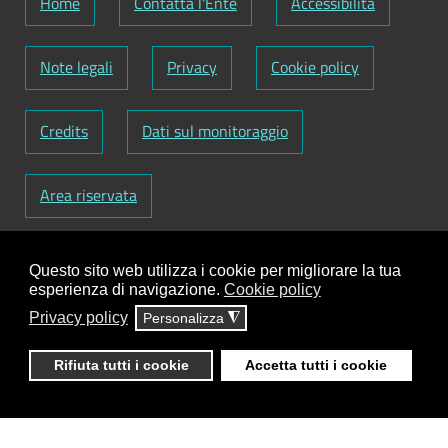
Home
Contatta l'Ente
Accessibilità
Note legali
Privacy
Cookie policy
Credits
Dati sul monitoraggio
Area riservata
Codice Fiscale: 82000090751
-
Partita IVA:
Questo sito web utilizza i cookie per migliorare la tua
01129720759
-
Codice Fatturazione elettronica:
esperienza di navigazione.
Cookie policy
UFY1HC
Privacy policy
Personalizza
◮
Responsabile gestione sito e aggiornamento
contenuti:
Antonio Scrimitore
Rifiuta tutti i cookie
Accetta tutti i cookie
ClioCom
© copyright 2018 - 2026 - Clio S.r.l. Lecce -