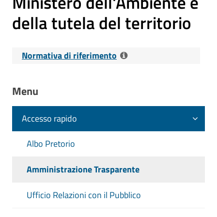
Ministero dell'Ambiente e
della tutela del territorio
Normativa di riferimento
Riferimenti normativi:
D. Lgs. 14 Marzo
Menu
2013 n. 33 - Art. 40, c. 2 - Pubblicazione
e accesso alle informazioni ambientali
Accesso rapido
Contenuti dell'obbligo
: Relazione sullo
stato dell'ambiente redatta dal Ministero
Albo Pretorio
dell'Ambiente e della tutela del territorio
Amministrazione Trasparente
Aggiornamento
: Tempestivo (ex art. 8,
d.lgs. n. 33/2013)
Ufficio Relazioni con il Pubblico