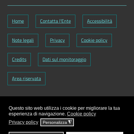
Home
Contatta l'Ente
Accessibilità
Note legali
Privacy
Cookie policy
Credits
Dati sul monitoraggio
Area riservata
Codice Fiscale: 82000090751
-
Partita IVA:
01129720759
-
Codice Fatturazione elettronica:
Questo sito web utilizza i cookie per migliorare la tua
UFY1HC
esperienza di navigazione.
Cookie policy
Responsabile gestione sito e aggiornamento
Privacy policy
Personalizza
◮
contenuti:
Antonio Scrimitore