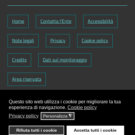
Home
Contatta l'Ente
Accessibilità
Note legali
Privacy
Cookie policy
Credits
Dati sul monitoraggio
Area riservata
Codice Fiscale: 82000090751
-
Partita IVA:
Questo sito web utilizza i cookie per migliorare la tua
01129720759
-
Codice Fatturazione elettronica:
esperienza di navigazione.
Cookie policy
UFY1HC
Privacy policy
Personalizza
◮
Responsabile gestione sito e aggiornamento
contenuti:
Antonio Scrimitore
Rifiuta tutti i cookie
Accetta tutti i cookie