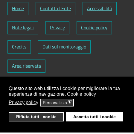
Home
Contatta l'Ente
Accessibilità
Note legali
Privacy
Cookie policy
Credits
Dati sul monitoraggio
Area riservata
Codice Fiscale: 82000090751
-
Partita IVA:
Questo sito web utilizza i cookie per migliorare la tua
01129720759
-
Codice Fatturazione elettronica:
esperienza di navigazione.
Cookie policy
UFY1HC
Privacy policy
Personalizza
◮
Responsabile gestione sito e aggiornamento
contenuti:
Antonio Scrimitore
Rifiuta tutti i cookie
Accetta tutti i cookie
ClioCom
© copyright 2018 - 2026 - Clio S.r.l. Lecce -