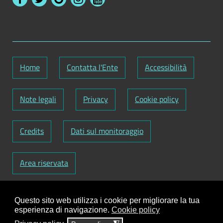
Home
Contatta l'Ente
Accessibilità
Note legali
Privacy
Cookie policy
Credits
Dati sul monitoraggio
Area riservata
Codice Fiscale: 82000090751
-
Partita IVA:
Questo sito web utilizza i cookie per migliorare la tua
01129720759
-
Codice Fatturazione elettronica:
esperienza di navigazione.
Cookie policy
UFY1HC