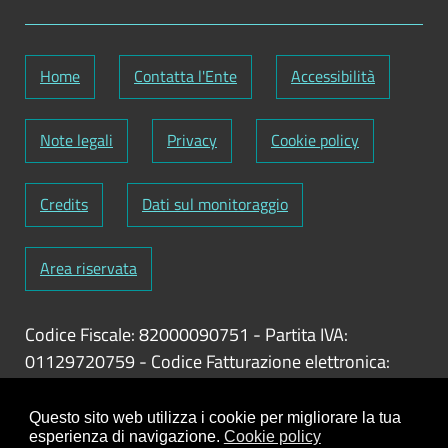
Home
Contatta l'Ente
Accessibilità
Note legali
Privacy
Cookie policy
Credits
Dati sul monitoraggio
Area riservata
Codice Fiscale: 82000090751
-
Partita IVA:
01129720759
-
Codice Fatturazione elettronica:
UFY1HC
Responsabile gestione sito e aggiornamento
Questo sito web utilizza i cookie per migliorare la tua
esperienza di navigazione.
Cookie policy
contenuti:
Antonio Scrimitore