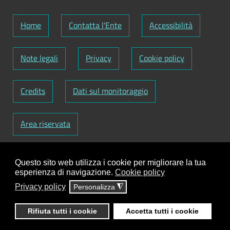
Home
Contatta l'Ente
Accessibilità
Note legali
Privacy
Cookie policy
Credits
Dati sul monitoraggio
Area riservata
Codice Fiscale: 82000090751
-
Partita IVA:
Questo sito web utilizza i cookie per migliorare la tua
01129720759
-
Codice Fatturazione elettronica:
esperienza di navigazione.
Cookie policy
UFY1HC
Privacy policy
Personalizza
◮
Responsabile gestione sito e aggiornamento
contenuti:
Antonio Scrimitore
Rifiuta tutti i cookie
Accetta tutti i cookie