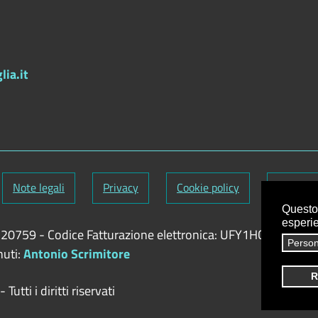
ia.it
Note legali
Privacy
Cookie policy
Credits
Questo 
esperi
9720759
-
Codice Fatturazione elettronica: UFY1HC
Person
nuti:
Antonio Scrimitore
R
utti i diritti riservati