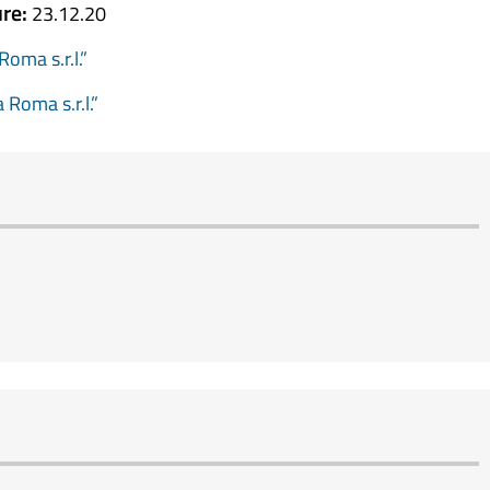
ure:
23.12.20
oma s.r.l.”
 Roma s.r.l.”