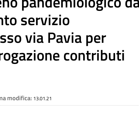
eno pandemiologico d
to servizio
so via Pavia per
rogazione contributi
ima modifica:
13.01.21