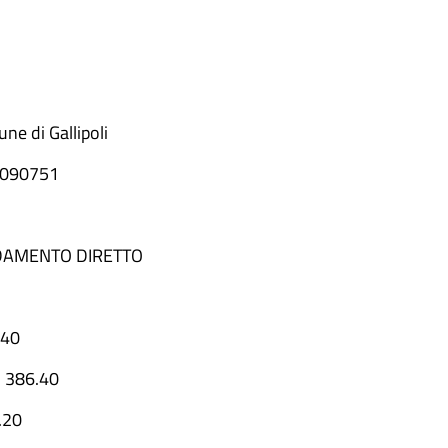
ne di Gallipoli
090751
DAMENTO DIRETTO
.40
:
386.40
.20