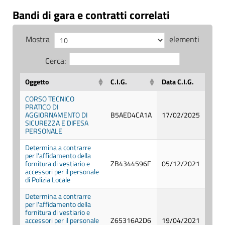
Bandi di gara e contratti correlati
Mostra
elementi
Cerca:
Oggetto
C.I.G.
Data C.I.G.
CORSO TECNICO
PRATICO DI
AGGIORNAMENTO DI
B5AED4CA1A
17/02/2025
SICUREZZA E DIFESA
PERSONALE
Determina a contrarre
per l'affidamento della
fornitura di vestiario e
ZB4344596F
05/12/2021
accessori per il personale
di Polizia Locale
Determina a contrarre
per l'affidamento della
fornitura di vestiario e
accessori per il personale
Z65316A2D6
19/04/2021