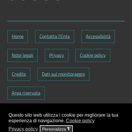
Home
Contatta l'Ente
Accessibilità
Note legali
Privacy
Cookie policy
Credits
Dati sul monitoraggio
Area riservata
Codice Fiscale: 82000090751
-
Partita IVA:
Questo sito web utilizza i cookie per migliorare la tua
01129720759
-
Codice Fatturazione elettronica:
esperienza di navigazione.
Cookie policy
UFY1HC
Privacy policy
Personalizza
◮