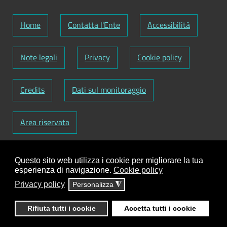
Home
Contatta l'Ente
Accessibilità
Note legali
Privacy
Cookie policy
Credits
Dati sul monitoraggio
Area riservata
Codice Fiscale: 82000090751
-
Partita IVA:
Questo sito web utilizza i cookie per migliorare la tua
01129720759
-
Codice Fatturazione elettronica:
esperienza di navigazione.
Cookie policy
UFY1HC
Privacy policy
Personalizza
◮
Responsabile gestione sito e aggiornamento
contenuti:
Antonio Scrimitore
Rifiuta tutti i cookie
Accetta tutti i cookie