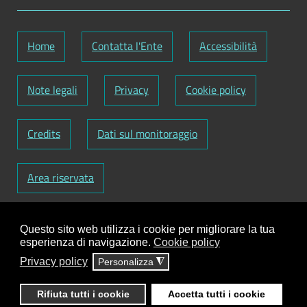
Home
Contatta l'Ente
Accessibilità
Note legali
Privacy
Cookie policy
Credits
Dati sul monitoraggio
Area riservata
Codice Fiscale: 82000090751
-
Partita IVA:
Questo sito web utilizza i cookie per migliorare la tua
01129720759
-
Codice Fatturazione elettronica:
esperienza di navigazione.
Cookie policy
UFY1HC
Privacy policy
Personalizza
◮
Responsabile gestione sito e aggiornamento
contenuti:
Antonio Scrimitore
Rifiuta tutti i cookie
Accetta tutti i cookie