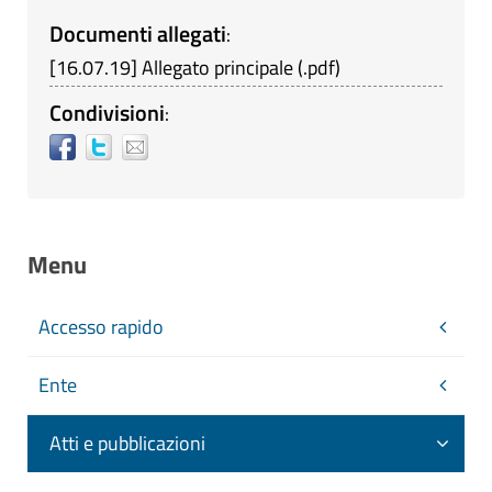
Documenti allegati
:
[
16.07.19
]
Allegato principale
(
.pdf
)
Condivisioni
:
Menu
Accesso rapido
Ente
Atti e pubblicazioni