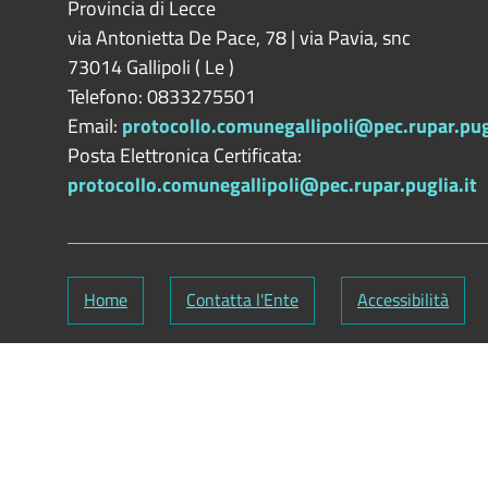
Provincia di
Lecce
via Antonietta De Pace, 78 | via Pavia, snc
73014
Gallipoli
(
Le
)
Telefono: 0833275501
Email:
protocollo.comunegallipoli@pec.rupar.pugl
Posta Elettronica Certificata:
protocollo.comunegallipoli@pec.rupar.puglia.it
Home
Contatta l'Ente
Accessibilità
Codice Fiscale: 82000090751
-
Partita IVA: 0112
Responsabile gestione sito e aggiornamento conte
ClioCom
© copyright 2018 - 2026 - Clio S.r.l. Lecce - T