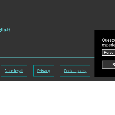
ia.it
Questo 
esperi
Person
R
Note legali
Privacy
Cookie policy
Credits
9720759
-
Codice Fatturazione elettronica: UFY1HC
nuti:
Antonio Scrimitore
utti i diritti riservati