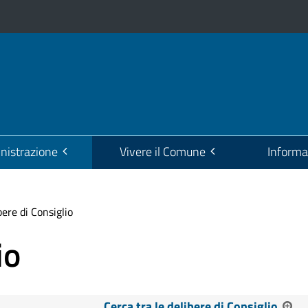
istrazione
Vivere il Comune
Informa
bere di Consiglio
io
Cerca tra le delibere di Consiglio