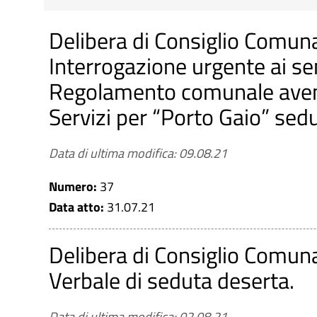
Cerca tra le Delibere di Cons
Delibera di Consiglio Comun
Interrogazione urgente ai sens
Regolamento comunale avent
Titolo
Servizi per “Porto Gaio” sedu
Data di ultima modifica: 09.08.21
Numero
Numero:
37
Data atto:
31.07.21
Data atto
Delibera di Consiglio Comun
Da
Verbale di seduta deserta.
a
Data di ultima modifica: 02.08.21