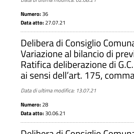
Numero:
36
Data atto:
27.07.21
CERCA
PULISCI
Delibera di Consiglio Comun
Variazione al bilancio di pr
Ratifica deliberazione di G.
ai sensi dell’art. 175, comma
Data di ultima modifica: 13.07.21
Numero:
28
Data atto:
30.06.21
Delibera di Consiglio Comun