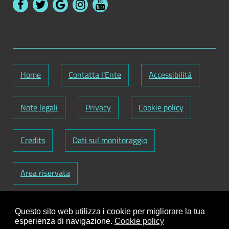
Home
Contatta l'Ente
Accessibilità
Note legali
Privacy
Cookie policy
Credits
Dati sul monitoraggio
Area riservata
Codice Fiscale: 82000090751
-
Partita IVA:
Questo sito web utilizza i cookie per migliorare la tua
01129720759
-
Codice Fatturazione elettronica:
esperienza di navigazione.
Cookie policy