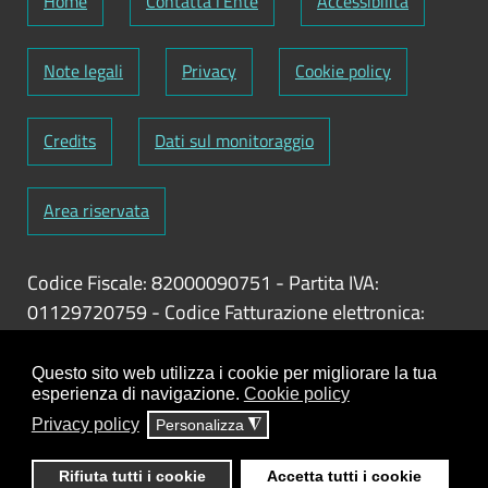
Home
Contatta l'Ente
Accessibilità
Note legali
Privacy
Cookie policy
Credits
Dati sul monitoraggio
Area riservata
Codice Fiscale: 82000090751
-
Partita IVA:
01129720759
-
Codice Fatturazione elettronica:
UFY1HC
Responsabile gestione sito e aggiornamento
Questo sito web utilizza i cookie per migliorare la tua
esperienza di navigazione.
Cookie policy
contenuti:
Antonio Scrimitore
Privacy policy
Personalizza
◮
ClioCom
© copyright 2018 - 2026 - Clio S.r.l. Lecce -
Rifiuta tutti i cookie
Accetta tutti i cookie
Tutti i diritti riservati