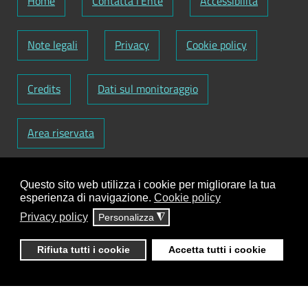
Home
Contatta l'Ente
Accessibilità
Note legali
Privacy
Cookie policy
Credits
Dati sul monitoraggio
Area riservata
Codice Fiscale: 82000090751
-
Partita IVA:
Questo sito web utilizza i cookie per migliorare la tua
01129720759
-
Codice Fatturazione elettronica:
esperienza di navigazione.
Cookie policy
UFY1HC
Privacy policy
Personalizza
◮
Responsabile gestione sito e aggiornamento
contenuti:
Antonio Scrimitore
Rifiuta tutti i cookie
Accetta tutti i cookie
ClioCom
© copyright 2018 - 2026 - Clio S.r.l. Lecce -
Tutti i diritti riservati