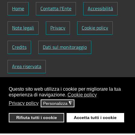
Home
Contatta l'Ente
Accessibilità
Note legali
Privacy
Cookie policy
Credits
Dati sul monitoraggio
Area riservata
Codice Fiscale: 82000090751
-
Partita IVA:
Questo sito web utilizza i cookie per migliorare la tua
01129720759
-
Codice Fatturazione elettronica:
esperienza di navigazione.
Cookie policy
UFY1HC
Privacy policy
Personalizza
◮
Responsabile gestione sito e aggiornamento
contenuti:
Antonio Scrimitore
Rifiuta tutti i cookie
Accetta tutti i cookie
ClioCom
© copyright 2018 - 2026 - Clio S.r.l. Lecce -