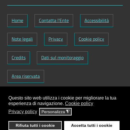
Home
Contatta l'Ente
Accessibilità
Note legali
Privacy
Cookie policy
Credits
Dati sul monitoraggio
Area riservata
Codice Fiscale: 82000090751
-
Partita IVA:
Questo sito web utilizza i cookie per migliorare la tua
01129720759
-
Codice Fatturazione elettronica:
esperienza di navigazione.
Cookie policy
UFY1HC
Privacy policy
Personalizza
◮
Responsabile gestione sito e aggiornamento
contenuti:
Antonio Scrimitore
Rifiuta tutti i cookie
Accetta tutti i cookie