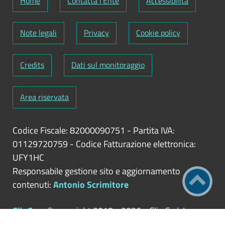
Home
Contatta l'Ente
Accessibilità
Note legali
Privacy
Cookie policy
Credits
Dati sul monitoraggio
Area riservata
Codice Fiscale: 82000090751
-
Partita IVA:
01129720759
-
Codice Fatturazione elettronica:
UFY1HC
Responsabile gestione sito e aggiornamento
contenuti:
Antonio Scrimitore
ClioCom
© copyright 2018 - 2026 - Clio S.r.l. Lecce -
Tutti i diritti riservati