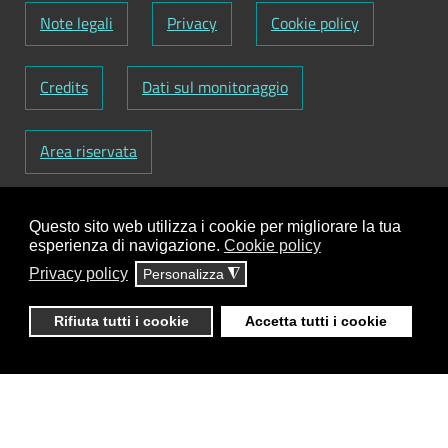
Note legali
Privacy
Cookie policy
Credits
Dati sul monitoraggio
Area riservata
Codice Fiscale: 82000090751
-
Partita IVA:
Questo sito web utilizza i cookie per migliorare la tua
01129720759
-
Codice Fatturazione elettronica:
esperienza di navigazione.
Cookie policy
UFY1HC
Privacy policy
Personalizza
◮
Responsabile gestione sito e aggiornamento
contenuti:
Antonio Scrimitore
Rifiuta tutti i cookie
Accetta tutti i cookie
ClioCom
© copyright 2018 - 2026 - Clio S.r.l. Lecce -
Tutti i diritti riservati