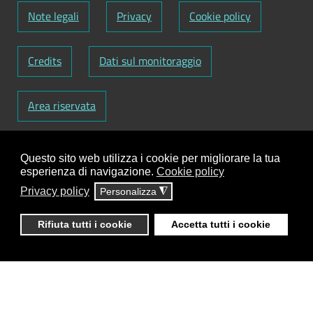
Note legali
Privacy
Cookie policy
Credits
Dati sul monitoraggio
Area riservata
Codice Fiscale: 82000090751
-
Partita IVA:
Questo sito web utilizza i cookie per migliorare la tua
01129720759
-
Codice Fatturazione elettronica:
esperienza di navigazione.
Cookie policy
UFY1HC
Privacy policy
Personalizza
◮
Responsabile gestione sito e aggiornamento
contenuti:
Antonio Scrimitore
Rifiuta tutti i cookie
Accetta tutti i cookie
ClioCom
© copyright 2018 - 2026 - Clio S.r.l. Lecce -
Tutti i diritti riservati