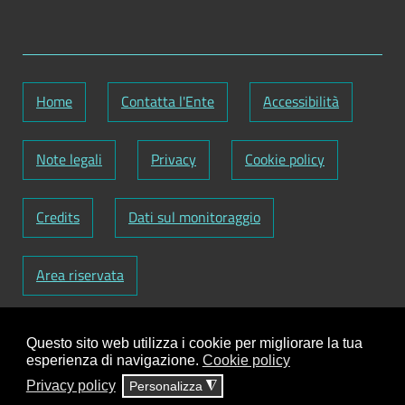
Home
Contatta l'Ente
Accessibilità
Note legali
Privacy
Cookie policy
Credits
Dati sul monitoraggio
Area riservata
Codice Fiscale: 82000090751
-
Partita IVA:
Questo sito web utilizza i cookie per migliorare la tua
01129720759
-
Codice Fatturazione elettronica:
esperienza di navigazione.
Cookie policy
UFY1HC
Privacy policy
Personalizza
◮