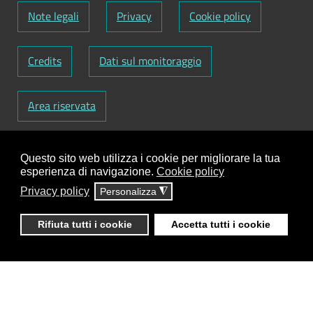
Note legali
Privacy
Cookie policy
Credits
Dati sul monitoraggio
Area riservata
Codice Fiscale: 82000090751
-
Partita IVA:
Questo sito web utilizza i cookie per migliorare la tua
01129720759
-
Codice Fatturazione elettronica:
esperienza di navigazione.
Cookie policy
UFY1HC
Privacy policy
Personalizza
◮
Responsabile gestione sito e aggiornamento
contenuti:
Antonio Scrimitore
Rifiuta tutti i cookie
Accetta tutti i cookie
ClioCom
© copyright 2018 - 2026 - Clio S.r.l. Lecce -
Tutti i diritti riservati