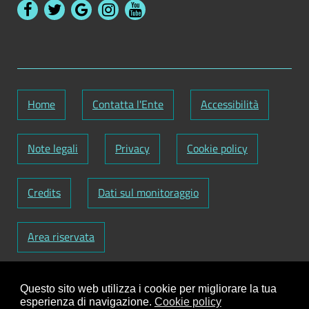
Home
Contatta l'Ente
Accessibilità
Note legali
Privacy
Cookie policy
Credits
Dati sul monitoraggio
Area riservata
Codice Fiscale: 82000090751
-
Partita IVA:
Questo sito web utilizza i cookie per migliorare la tua
01129720759
-
Codice Fatturazione elettronica:
esperienza di navigazione.
Cookie policy