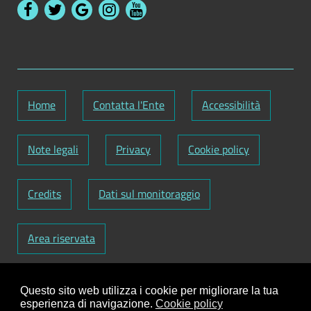
Home
Contatta l'Ente
Accessibilità
Note legali
Privacy
Cookie policy
Credits
Dati sul monitoraggio
Area riservata
Codice Fiscale: 82000090751
-
Partita IVA:
Questo sito web utilizza i cookie per migliorare la tua
01129720759
-
Codice Fatturazione elettronica:
esperienza di navigazione.
Cookie policy