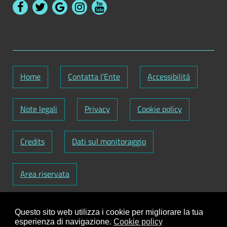
Home
Contatta l'Ente
Accessibilità
Note legali
Privacy
Cookie policy
Credits
Dati sul monitoraggio
Area riservata
Codice Fiscale: 82000090751
-
Partita IVA:
Questo sito web utilizza i cookie per migliorare la tua
01129720759
-
Codice Fatturazione elettronica:
esperienza di navigazione.
Cookie policy