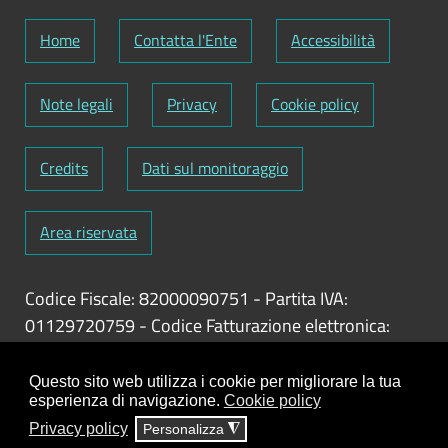
Home
Contatta l'Ente
Accessibilità
Note legali
Privacy
Cookie policy
Credits
Dati sul monitoraggio
Area riservata
Codice Fiscale: 82000090751
-
Partita IVA:
01129720759
-
Codice Fatturazione elettronica:
UFY1HC
Responsabile gestione sito e aggiornamento
Questo sito web utilizza i cookie per migliorare la tua
esperienza di navigazione.
Cookie policy
contenuti:
Antonio Scrimitore
Privacy policy
Personalizza
◮