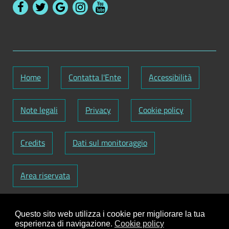
Home
Contatta l'Ente
Accessibilità
Note legali
Privacy
Cookie policy
Credits
Dati sul monitoraggio
Area riservata
Codice Fiscale: 82000090751
-
Partita IVA:
Questo sito web utilizza i cookie per migliorare la tua
01129720759
-
Codice Fatturazione elettronica:
esperienza di navigazione.
Cookie policy