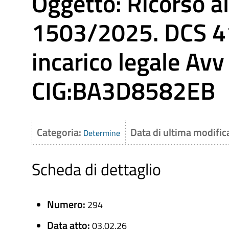
Oggetto: Ricorso al 
1503/2025. DCS 4
incarico legale Avv
CIG:BA3D8582EB
Categoria:
Data di ultima modific
Determine
Scheda di dettaglio
Numero:
294
Data atto:
03.02.26