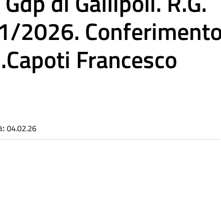
Gdp di Gallipoli. R.G.
1/2026. Conferiment
 .Capoti Francesco
a:
04.02.26